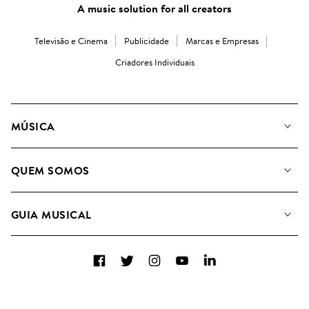
A music solution for all creators
Televisão e Cinema
Publicidade
Marcas e Empresas
Criadores Individuais
MÚSICA
A Nossa Música
QUEM SOMOS
Pesquisar
A&R Candidaturas
Listas de Reprodução
GUIA MUSICAL
Como usamos a IA
Álbuns
Sugestões Musicais
Coleções
Facebook
Twitter
Instagram
YouTube
LinkedIn
FAQs
Top 20
Contacte-nos