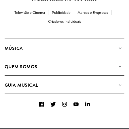
Televisão e Cinema
Publicidade
Marcas e Empresas
Criadores Individuais
MÚSICA
A Nossa Música
QUEM SOMOS
Pesquisar
A&R Candidaturas
Listas de Reprodução
GUIA MUSICAL
Como usamos a IA
Álbuns
Sugestões Musicais
Coleções
Facebook
Twitter
Instagram
YouTube
LinkedIn
FAQs
Top 20
Contacte-nos