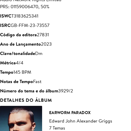
PRS: 01159006470, 50%
ISWC
T3183625341
ISRC
GB-FFM-23-73557
Código da editora
27831
Ano de Lançamento
2023
Clave/tonalidade
Dm
Métrica
4/4
Tempo
145 BPM
Notas de Tempo
Fast
Número do tema e do álbum
3929/2
DETALHES DO ÁLBUM
EARWORM PARADOX
Edward John Alexander Griggs
7 Temas