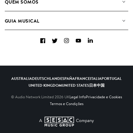
QUEM SOMOS
Pesquisar
A&R Candidaturas
Listas de Reprodução
GUIA MUSICAL
Como usamos a IA
Álbuns
Sugestões Musicais
Coleções
Facebook
Twitter
Instagram
YouTube
LinkedIn
FAQs
Top 20
Contacte-nos
AUSTRALIA
DEUTSCHLAND
ESPAÑA
FRANCE
ITALIA
PORTUGAL
UNITED KINGDOM
UNITED STATES
日本
中国
© Audio Network Limited
2026
UK
Legal Info
Privacidade e Cookies
Termos e Condições
A SESAC Company