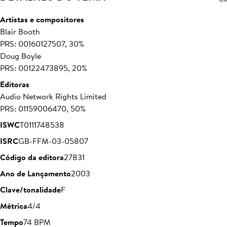
Artistas e compositores
Blair Booth
PRS: 00160127507, 30%
Doug Boyle
PRS: 00122473895, 20%
Editoras
Audio Network Rights Limited
PRS: 01159006470, 50%
ISWC
T0111748538
ISRC
GB-FFM-03-05807
Código da editora
27831
Ano de Lançamento
2003
Clave/tonalidade
F
Métrica
4/4
Tempo
74 BPM