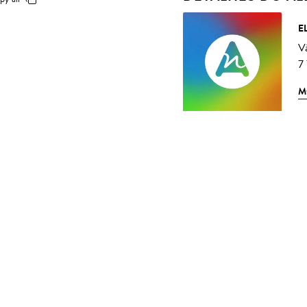
E
Vá
7
M