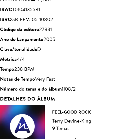
ISWC
T0104135581
ISRC
GB-FFM-05-10802
Código da editora
27831
Ano de Lançamento
2005
Clave/tonalidade
D
Métrica
4/4
Tempo
238 BPM
Notas de Tempo
Very Fast
Número do tema e do álbum
1108/2
DETALHES DO ÁLBUM
FEEL-GOOD ROCK
Terry Devine-King
9 Temas