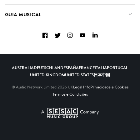
A&R Candidaturas
Listas de Reprodução
GUIA MUSICAL
Como usamos a IA
Álbuns
Sugestões Musicais
Coleções
Facebook
Twitter
Instagram
YouTube
LinkedIn
FAQs
Top 20
Contacte-nos
AUSTRALIA
DEUTSCHLAND
ESPAÑA
FRANCE
ITALIA
PORTUGAL
UNITED KINGDOM
UNITED STATES
日本
中国
© Audio Network Limited
2026
UK
Legal Info
Privacidade e Cookies
Termos e Condições
A SESAC Company