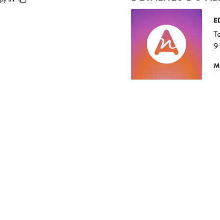
E
T
9
M