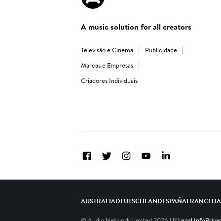
A music solution for all creators
Televisão e Cinema
Publicidade
Marcas e Empresas
Criadores Individuais
Facebook
Twitter
Instagram
YouTube
LinkedIn
AUSTRALIA
DEUTSCHLAND
ESPAÑA
FRANCE
IT
© Audio Network Limited
2026
UK
Legal Info
Priva