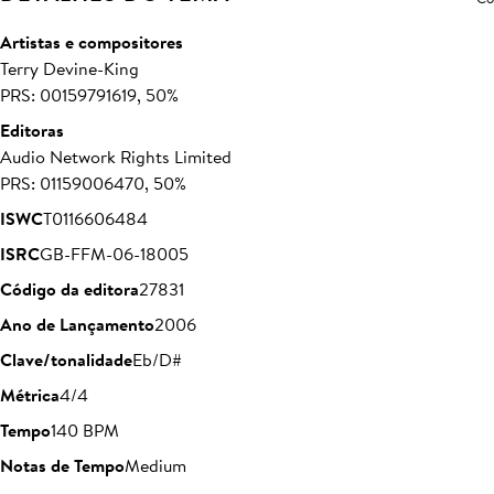
Artistas e compositores
Terry Devine-King
PRS: 00159791619, 50%
Editoras
Audio Network Rights Limited
PRS: 01159006470, 50%
ISWC
T0116606484
ISRC
GB-FFM-06-18005
Código da editora
27831
Ano de Lançamento
2006
Clave/tonalidade
Eb/D#
Métrica
4/4
Tempo
140 BPM
Notas de Tempo
Medium