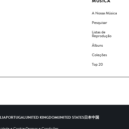
MÚSICA
A Nossa Música
Pesquisar
Listas de
Reprodução
Álbuns
Coleções
Top 20
ALIA
PORTUGAL
UNITED KINGDOM
UNITED STATES
日本
中国
cidade e Cookies
Termos e Condições