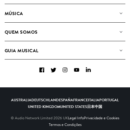
MÚSICA
A Nossa Música
QUEM SOMOS
Pesquisar
A&R Candidaturas
Listas de Reprodução
GUIA MUSICAL
Como usamos a IA
Álbuns
Sugestões Musicais
Coleções
Facebook
Twitter
Instagram
YouTube
LinkedIn
FAQs
Top 20
Contacte-nos
AUSTRALIA
DEUTSCHLAND
ESPAÑA
FRANCE
ITALIA
PORTUGAL
UNITED KINGDOM
UNITED STATES
日本
中国
© Audio Network Limited
2026
UK
Legal Info
Privacidade e Cookies
Termos e Condições