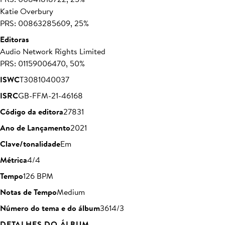
Katie Overbury
PRS: 00863285609, 25%
Editoras
Audio Network Rights Limited
PRS: 01159006470, 50%
ISWC
T3081040037
ISRC
GB-FFM-21-46168
Código da editora
27831
Ano de Lançamento
2021
Clave/tonalidade
Em
Métrica
4/4
Tempo
126 BPM
Notas de Tempo
Medium
Número do tema e do álbum
3614/3
DETALHES DO ÁLBUM