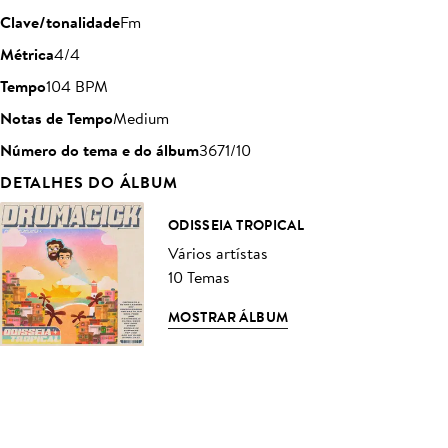
Clave/tonalidade
Fm
Métrica
4/4
Tempo
104 BPM
Notas de Tempo
Medium
Número do tema e do álbum
3671/10
DETALHES DO ÁLBUM
ODISSEIA TROPICAL
Vários artístas
10 Temas
MOSTRAR ÁLBUM