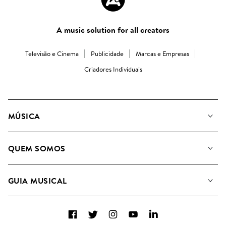
A music solution for all creators
Televisão e Cinema
Publicidade
Marcas e Empresas
Criadores Individuais
MÚSICA
A Nossa Música
QUEM SOMOS
Pesquisar
A&R Candidaturas
Listas de Reprodução
GUIA MUSICAL
Como usamos a IA
Álbuns
Sugestões Musicais
Coleções
Facebook
Twitter
Instagram
YouTube
LinkedIn
FAQs
Top 20