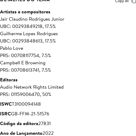
Copy all
Artistas e compositores
Jair Claudino Rodrigues Junior
UBC: 00293849218, 17.5%
Guilherme Lopes Rodrigues
UBC: 00293848613, 17.5%
Pablo Love
PRS: 00708117754, 7.5%
Campbell E Browning
PRS: 00708613741, 7.5%
Editoras
Audio Network Rights Limited
PRS: 01159006470, 50%
ISWC
T3100094148
ISRC
GB-FFM-21-51576
Código da editora
27831
Ano de Lançamento
2022