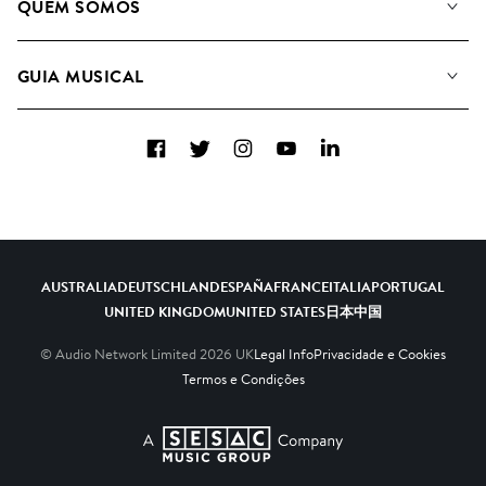
QUEM SOMOS
Pesquisar
A&R Candidaturas
Listas de Reprodução
GUIA MUSICAL
Como usamos a IA
Álbuns
Sugestões Musicais
Coleções
Facebook
Twitter
Instagram
YouTube
LinkedIn
FAQs
Top 20
Contacte-nos
AUSTRALIA
DEUTSCHLAND
ESPAÑA
FRANCE
ITALIA
PORTUGAL
UNITED KINGDOM
UNITED STATES
日本
中国
© Audio Network Limited
2026
UK
Legal Info
Privacidade e Cookies
Termos e Condições
A SESAC Company