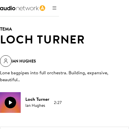
TEMA
LOCH TURNER
IAN HUGHES
Lone bagpipes into full orchestra. Building, expansive,
beautiful.
.
Loch Turner
2:27
Ian Hughes