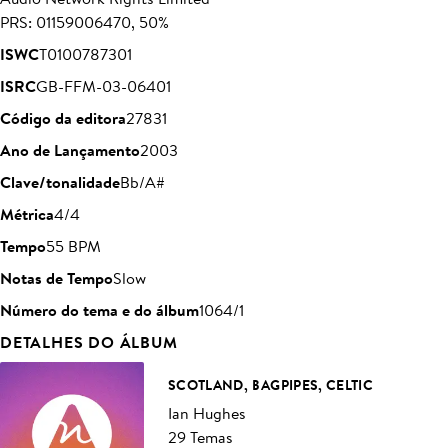
PRS: 01159006470, 50%
ISWC
T0100787301
ISRC
GB-FFM-03-06401
Código da editora
27831
Ano de Lançamento
2003
Clave/tonalidade
Bb/A#
Métrica
4/4
Tempo
55 BPM
Notas de Tempo
Slow
Número do tema e do álbum
1064/1
DETALHES DO ÁLBUM
SCOTLAND, BAGPIPES, CELTIC
Ian Hughes
29 Temas