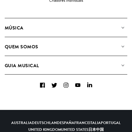
Criadores Individuais
MÚSICA
A Nossa Música
QUEM SOMOS
Pesquisar
A&R Candidaturas
Listas de Reprodução
GUIA MUSICAL
Como usamos a IA
Álbuns
Sugestões Musicais
Coleções
Facebook
Twitter
Instagram
YouTube
LinkedIn
FAQs
Top 20
Contacte-nos
AUSTRALIA
DEUTSCHLAND
ESPAÑA
FRANCE
ITALIA
PORTUGAL
UNITED KINGDOM
UNITED STATES
日本
中国