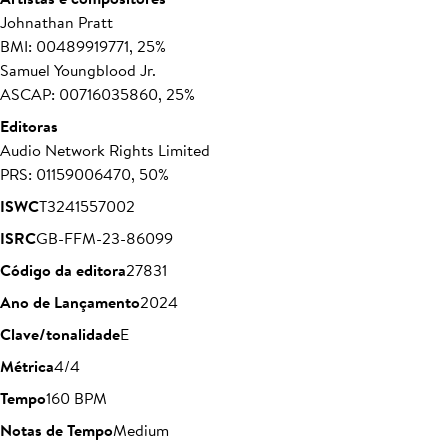
Johnathan Pratt
BMI: 00489919771, 25%
Samuel Youngblood Jr.
ASCAP: 00716035860, 25%
Editoras
Audio Network Rights Limited
PRS: 01159006470, 50%
ISWC
T3241557002
ISRC
GB-FFM-23-86099
Código da editora
27831
Ano de Lançamento
2024
Clave/tonalidade
E
Métrica
4/4
Tempo
160 BPM
Notas de Tempo
Medium