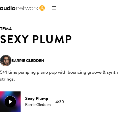
TEMA
SEXY PLUMP
BARRIE GLEDDEN
5/4 time pumping piano pop with bouncing groove & synth
strings
.
Sexy Plump
4:30
Barrie Gledden