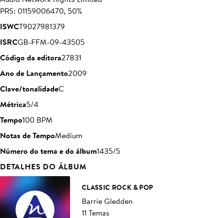
PRS: 01159006470, 50%
ISWC
T9027981379
ISRC
GB-FFM-09-43505
Código da editora
27831
Ano de Lançamento
2009
Clave/tonalidade
C
Métrica
5/4
Tempo
100 BPM
Notas de Tempo
Medium
Número do tema e do álbum
1435/5
DETALHES DO ÁLBUM
CLASSIC ROCK & POP
Barrie Gledden
11 Temas