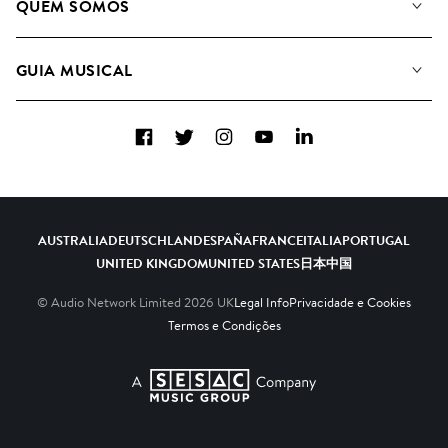
QUEM SOMOS
Pesquisar
A&R Candidaturas
Listas de Reprodução
GUIA MUSICAL
Como usamos a IA
Álbuns
Sugestões Musicais
Coleções
Facebook
Twitter
Instagram
YouTube
LinkedIn
FAQs
Top 20
Contacte-nos
AUSTRALIA
DEUTSCHLAND
ESPAÑA
FRANCE
ITALIA
PORTUGAL
UNITED KINGDOM
UNITED STATES
日本
中国
© Audio Network Limited
2026
UK
Legal Info
Privacidade e Cookies
Termos e Condições
A SESAC Company