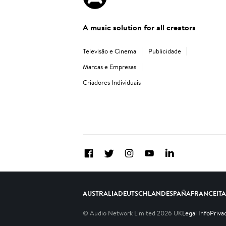
A music solution for all creators
Televisão e Cinema
Publicidade
Marcas e Empresas
Criadores Individuais
Facebook
Twitter
Instagram
YouTube
LinkedIn
AUSTRALIA
DEUTSCHLAND
ESPAÑA
FRANCE
IT
© Audio Network Limited
2026
UK
Legal Info
Priva