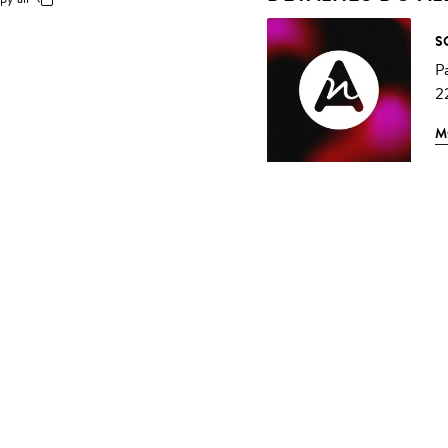
S
P
2
M