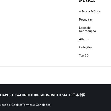
MÚSICA
A Nossa Música
Pesquisar
Listas de
Reprodução
Álbuns
Coleções
Top 20
ALIA
PORTUGAL
UNITED KINGDOM
UNITED STATES
日本
中国
cidade e Cookies
Termos e Condições