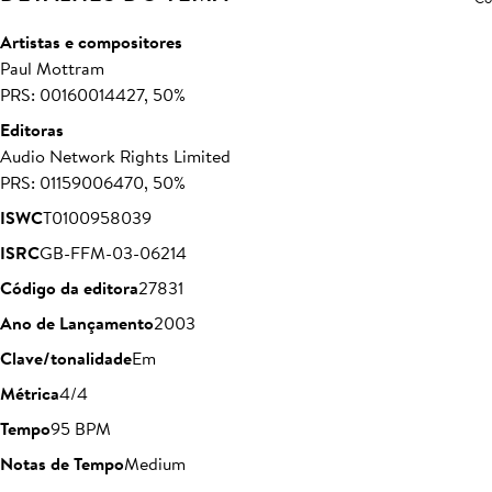
Artistas e compositores
Paul Mottram
PRS: 00160014427, 50%
Editoras
Audio Network Rights Limited
PRS: 01159006470, 50%
ISWC
T0100958039
ISRC
GB-FFM-03-06214
Código da editora
27831
Ano de Lançamento
2003
Clave/tonalidade
Em
Métrica
4/4
Tempo
95 BPM
Notas de Tempo
Medium