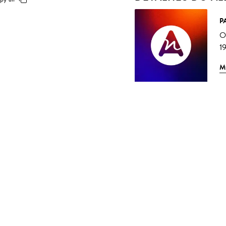
P
O
1
M