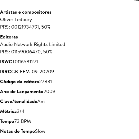
Artistas e compositores
Oliver Ledbury
PRS: 00121934791, 50%
Editoras
Audio Network Rights Limited
PRS: 01159006470, 50%
ISWC
T0116581271
ISRC
GB-FFM-09-20209
Código da editora
27831
Ano de Lançamento
2009
Clave/tonalidade
Am
Métrica
3/4
Tempo
73 BPM
Notas de Tempo
Slow