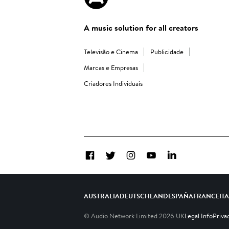
A music solution for all creators
Televisão e Cinema
Publicidade
Marcas e Empresas
Criadores Individuais
Facebook
Twitter
Instagram
YouTube
LinkedIn
AUSTRALIA
DEUTSCHLAND
ESPAÑA
FRANCE
IT
© Audio Network Limited
2026
UK
Legal Info
Priva