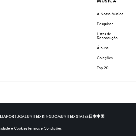
MÚSICA
A Nossa Música
Pesquisar
Listas de
Reprodução
Álbuns
Coleções
Top 20
ALIA
PORTUGAL
UNITED KINGDOM
UNITED STATES
日本
中国
cidade e Cookies
Termos e Condições