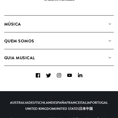
MÚSICA
A Nossa Música
QUEM SOMOS
Pesquisar
A&R Candidaturas
Listas de Reprodução
GUIA MUSICAL
Como usamos a IA
Álbuns
Sugestões Musicais
Coleções
Facebook
Twitter
Instagram
YouTube
LinkedIn
FAQs
Top 20
Contacte-nos
AUSTRALIA
DEUTSCHLAND
ESPAÑA
FRANCE
ITALIA
PORTUGAL
UNITED KINGDOM
UNITED STATES
日本
中国