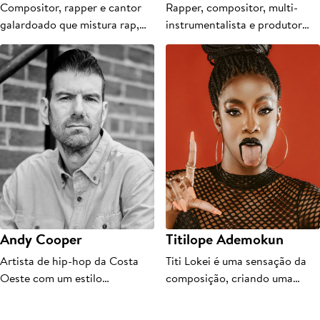
Compositor, rapper e cantor
Rapper, compositor, multi-
galardoado que mistura rap,
instrumentalista e produtor
pop, R&B e eletro
que quebra barreiras musicais.
Andy Cooper
Titilope Ademokun
Artista de hip-hop da Costa
Titi Lokei é uma sensação da
Oeste com um estilo
composição, criando uma
californiano único.
fusão de Afrobeats com um
toque hip-hop e pop.