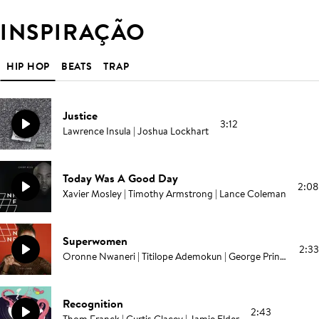
INSPIRAÇÃO
HIP HOP
BEATS
TRAP
Justice
3:12
Lawrence Insula | Joshua Lockhart
Today Was A Good Day
2:08
Xavier Mosley | Timothy Armstrong | Lance Coleman
Superwomen
2:33
Oronne Nwaneri | Titilope Ademokun | George Prince Mathews | Kimberley Sarni
Recognition
2:43