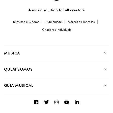
A music solution for all creators
Televisão e Cinema
Publicidade
Marcas e Empresas
Criadores Individuais
MÚSICA
A Nossa Música
QUEM SOMOS
Pesquisar
A&R Candidaturas
Listas de Reprodução
GUIA MUSICAL
Como usamos a IA
Álbuns
Sugestões Musicais
Coleções
Facebook
Twitter
Instagram
YouTube
LinkedIn
FAQs
Top 20
Contacte-nos