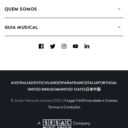
A Nossa Música
QUEM SOMOS
Pesquisar
A&R Candidaturas
Listas de Reprodução
GUIA MUSICAL
Como usamos a IA
Álbuns
Sugestões Musicais
Coleções
Facebook
Twitter
Instagram
YouTube
LinkedIn
FAQs
Top 20
Contacte-nos
AUSTRALIA
DEUTSCHLAND
ESPAÑA
FRANCE
ITALIA
PORTUGAL
UNITED KINGDOM
UNITED STATES
日本
中国
© Audio Network Limited
2026
UK
Legal Info
Privacidade e Cookies
Termos e Condições
A SESAC Company