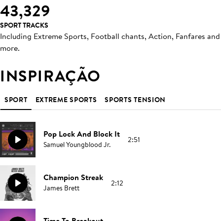
43,329
SPORT TRACKS
Including Extreme Sports, Football chants, Action, Fanfares and
more.
INSPIRAÇÃO
SPORT
EXTREME SPORTS
SPORTS TENSION
Pop Lock And Block It
2:51
Samuel Youngblood Jr.
Champion Streak
2:12
James Brett
Time To Breakout