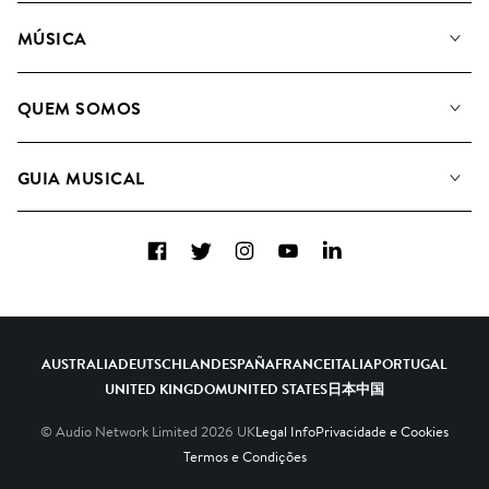
MÚSICA
A Nossa Música
QUEM SOMOS
Pesquisar
A&R Candidaturas
Listas de Reprodução
GUIA MUSICAL
Como usamos a IA
Álbuns
Sugestões Musicais
Coleções
Facebook
Twitter
Instagram
YouTube
LinkedIn
FAQs
Top 20
Contacte-nos
AUSTRALIA
DEUTSCHLAND
ESPAÑA
FRANCE
ITALIA
PORTUGAL
UNITED KINGDOM
UNITED STATES
日本
中国
© Audio Network Limited
2026
UK
Legal Info
Privacidade e Cookies
Termos e Condições