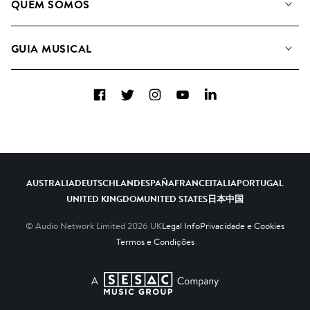
QUEM SOMOS
Pesquisar
A&R Candidaturas
Listas de Reprodução
GUIA MUSICAL
Como usamos a IA
Álbuns
Sugestões Musicais
Coleções
Facebook
Twitter
Instagram
YouTube
LinkedIn
FAQs
Top 20
Contacte-nos
AUSTRALIA
DEUTSCHLAND
ESPAÑA
FRANCE
ITALIA
PORTUGAL
UNITED KINGDOM
UNITED STATES
日本
中国
© Audio Network Limited
2026
UK
Legal Info
Privacidade e Cookies
Termos e Condições
A SESAC Company