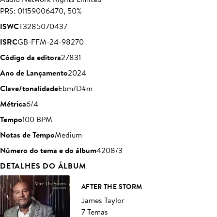
PRS: 01159006470, 50%
ISWC
T3285070437
ISRC
GB-FFM-24-98270
Código da editora
27831
Ano de Lançamento
2024
Clave/tonalidade
Ebm/D#m
Métrica
6/4
Tempo
100 BPM
Notas de Tempo
Medium
Número do tema e do álbum
4208/3
DETALHES DO ÁLBUM
AFTER THE STORM
James Taylor
7 Temas