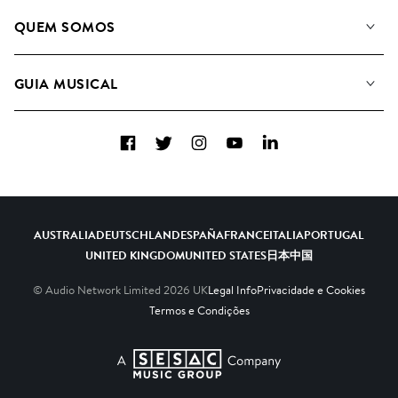
A Nossa Música
QUEM SOMOS
Pesquisar
A&R Candidaturas
Listas de Reprodução
GUIA MUSICAL
Como usamos a IA
Álbuns
Sugestões Musicais
Coleções
Facebook
Twitter
Instagram
YouTube
LinkedIn
FAQs
Top 20
Contacte-nos
AUSTRALIA
DEUTSCHLAND
ESPAÑA
FRANCE
ITALIA
PORTUGAL
UNITED KINGDOM
UNITED STATES
日本
中国
© Audio Network Limited
2026
UK
Legal Info
Privacidade e Cookies
Termos e Condições
A SESAC Company