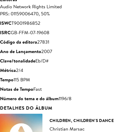
Audio Network Rights Limited
PRS: 01159006470, 50%
ISWC
T9001986852
ISRC
GB-FFM-07-19608
Código da editora
27831
Ano de Lançamento
2007
Clave/tonalidade
Eb/D#
Métrica
2/4
Tempo
115 BPM
Notas de Tempo
Fast
Número do tema e do álbum
1196/8
DETALHES DO ÁLBUM
CHILDREN, CHILDREN'S DANCE
Christian Marsac