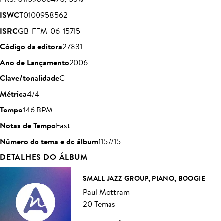
ISWC
T0100958562
ISRC
GB-FFM-06-15715
Código da editora
27831
Ano de Lançamento
2006
Clave/tonalidade
C
Métrica
4/4
Tempo
146 BPM
Notas de Tempo
Fast
Número do tema e do álbum
1157/15
DETALHES DO ÁLBUM
SMALL JAZZ GROUP, PIANO, BOOGIE
Paul Mottram
20 Temas