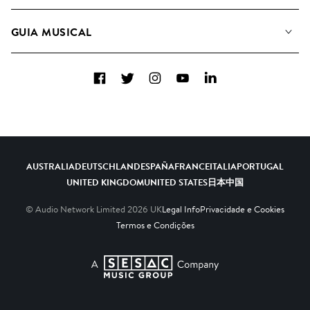
A&R Candidaturas
Listas de Reprodução
GUIA MUSICAL
Como usamos a IA
Álbuns
Sugestões Musicais
Coleções
Facebook
Twitter
Instagram
YouTube
LinkedIn
FAQs
Top 20
Contacte-nos
AUSTRALIA
DEUTSCHLAND
ESPAÑA
FRANCE
ITALIA
PORTUGAL
UNITED KINGDOM
UNITED STATES
日本
中国
© Audio Network Limited
2026
UK
Legal Info
Privacidade e Cookies
Termos e Condições
A SESAC Company