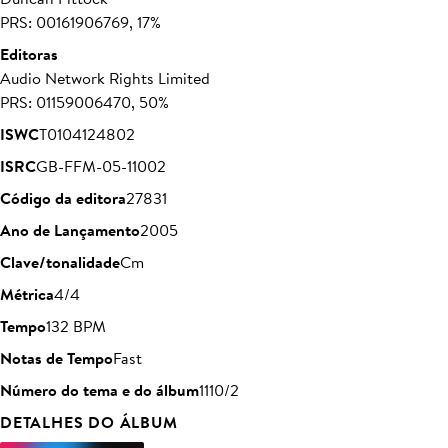
PRS: 00161906769, 17%
Editoras
Audio Network Rights Limited
PRS: 01159006470, 50%
ISWC
T0104124802
ISRC
GB-FFM-05-11002
Código da editora
27831
Ano de Lançamento
2005
Clave/tonalidade
Cm
Métrica
4/4
Tempo
132 BPM
Notas de Tempo
Fast
Número do tema e do álbum
1110/2
DETALHES DO ÁLBUM