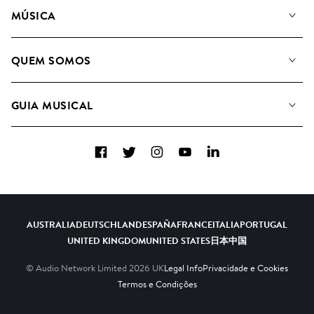
MÚSICA
A Nossa Música
QUEM SOMOS
Pesquisar
A&R Candidaturas
Listas de Reprodução
GUIA MUSICAL
Como usamos a IA
Álbuns
Sugestões Musicais
Coleções
Facebook
Twitter
Instagram
YouTube
LinkedIn
FAQs
Top 20
Contacte-nos
AUSTRALIA
DEUTSCHLAND
ESPAÑA
FRANCE
ITALIA
PORTUGAL
UNITED KINGDOM
UNITED STATES
日本
中国
© Audio Network Limited
2026
UK
Legal Info
Privacidade e Cookies
Termos e Condições