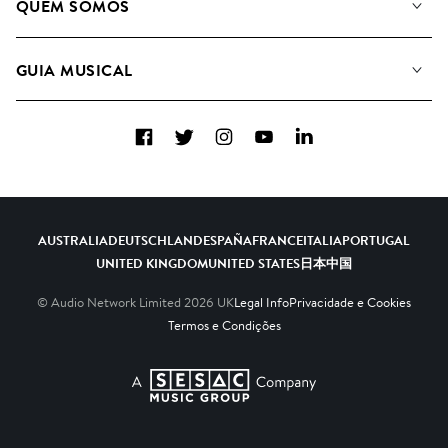
QUEM SOMOS
Pesquisar
A&R Candidaturas
Listas de Reprodução
GUIA MUSICAL
Como usamos a IA
Álbuns
Sugestões Musicais
Coleções
Facebook
Twitter
Instagram
YouTube
LinkedIn
FAQs
Top 20
Contacte-nos
AUSTRALIA
DEUTSCHLAND
ESPAÑA
FRANCE
ITALIA
PORTUGAL
UNITED KINGDOM
UNITED STATES
日本
中国
© Audio Network Limited
2026
UK
Legal Info
Privacidade e Cookies
Termos e Condições
A SESAC Company