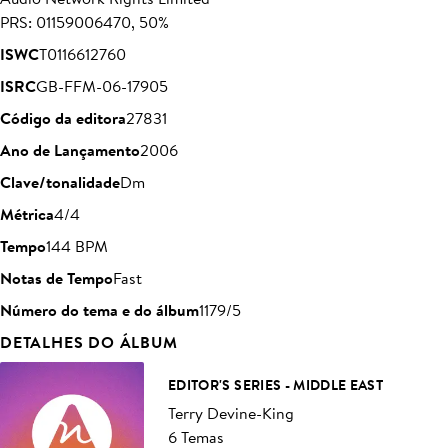
PRS: 01159006470, 50%
ISWC
T0116612760
ISRC
GB-FFM-06-17905
Código da editora
27831
Ano de Lançamento
2006
Clave/tonalidade
Dm
Métrica
4/4
Tempo
144 BPM
Notas de Tempo
Fast
Número do tema e do álbum
1179/5
DETALHES DO ÁLBUM
EDITOR'S SERIES - MIDDLE EAST
Terry Devine-King
6 Temas