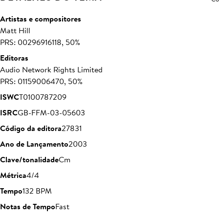
Artistas e compositores
Matt Hill
PRS: 00296916118, 50%
Editoras
Audio Network Rights Limited
PRS: 01159006470, 50%
ISWC
T0100787209
ISRC
GB-FFM-03-05603
Código da editora
27831
Ano de Lançamento
2003
Clave/tonalidade
Cm
Métrica
4/4
Tempo
132 BPM
Notas de Tempo
Fast