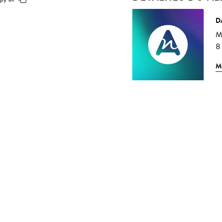
D
M
8
M