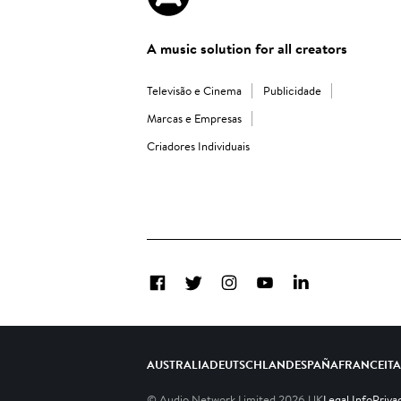
A music solution for all creators
Televisão e Cinema
Publicidade
Marcas e Empresas
Criadores Individuais
Facebook
Twitter
Instagram
YouTube
LinkedIn
AUSTRALIA
DEUTSCHLAND
ESPAÑA
FRANCE
IT
© Audio Network Limited
2026
UK
Legal Info
Priva