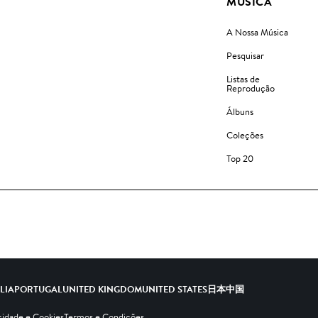
MÚSICA
A Nossa Música
Pesquisar
Listas de
Reprodução
Álbuns
Coleções
Top 20
ALIA
PORTUGAL
UNITED KINGDOM
UNITED STATES
日本
中国
cidade e Cookies
Termos e Condições