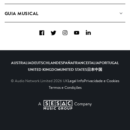
A&R Candidaturas
Listas de Reprodução
GUIA MUSICAL
Como usamos a IA
Álbuns
Sugestões Musicais
Coleções
Facebook
Twitter
Instagram
YouTube
LinkedIn
FAQs
Top 20
Contacte-nos
AUSTRALIA
DEUTSCHLAND
ESPAÑA
FRANCE
ITALIA
PORTUGAL
UNITED KINGDOM
UNITED STATES
日本
中国
© Audio Network Limited
2026
UK
Legal Info
Privacidade e Cookies
Termos e Condições
A SESAC Company