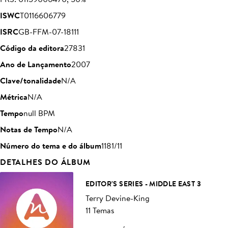
ISWC
T0116606779
ISRC
GB-FFM-07-18111
Código da editora
27831
Ano de Lançamento
2007
Clave/tonalidade
N/A
Métrica
N/A
Tempo
null BPM
Notas de Tempo
N/A
Número do tema e do álbum
1181/11
DETALHES DO ÁLBUM
EDITOR'S SERIES - MIDDLE EAST 3
Terry Devine-King
11 Temas