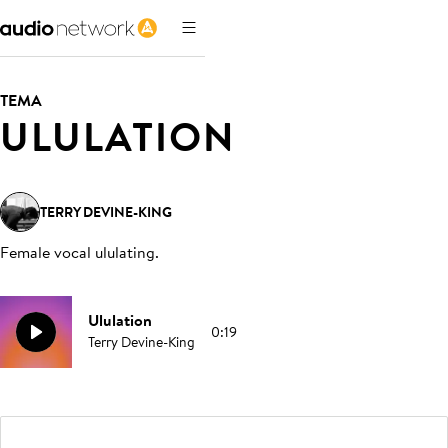
TEMA
ULULATION
TERRY DEVINE-KING
Female vocal ululating
.
Ululation
0:19
Terry Devine-King