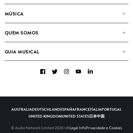
MÚSICA
A Nossa Música
QUEM SOMOS
Pesquisar
A&R Candidaturas
Listas de Reprodução
GUIA MUSICAL
Como usamos a IA
Álbuns
Sugestões Musicais
Coleções
Facebook
Twitter
Instagram
YouTube
LinkedIn
FAQs
Top 20
Contacte-nos
AUSTRALIA
DEUTSCHLAND
ESPAÑA
FRANCE
ITALIA
PORTUGAL
UNITED KINGDOM
UNITED STATES
日本
中国
© Audio Network Limited
2026
UK
Legal Info
Privacidade e Cookies