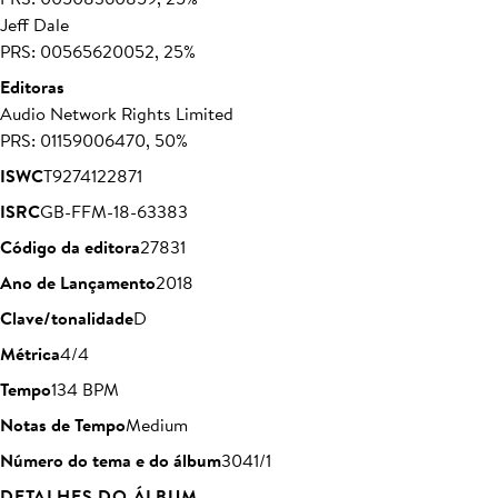
Jeff Dale
PRS: 00565620052, 25%
Editoras
Audio Network Rights Limited
PRS: 01159006470, 50%
ISWC
T9274122871
ISRC
GB-FFM-18-63383
Código da editora
27831
Ano de Lançamento
2018
Clave/tonalidade
D
Métrica
4/4
Tempo
134 BPM
Notas de Tempo
Medium
Número do tema e do álbum
3041/1
DETALHES DO ÁLBUM